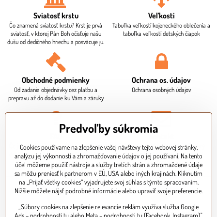
Sviatosť krstu
Veľkosti
Čo znamená sviatosť krstu? Krst je prvá
Tabuľka veľkostí kojeneckého oblečenia a
sviatosť, v ktorej Pán Boh očisťuje našu
tabuľka veľkostí detských čiapok
dušu od dedičného hriechu a posväcuje ju.
Obchodné podmienky
Ochrana os​. údajov
Od zadania objednávky cez platbu a
Ochrana osobných údajov
prepravu až do dodanie ku Vám a záruky
Predvoľby súkromia
FAQ
Kontakt
Čo je potrebné ku krstu? Aká je dodacia
Sídlo firmy, fakturačné údaje. Osobný
Cookies používame na zlepšenie vašej návštevy tejto webovej stránky,
doba? Ako mi bude doručený balík? Ako
odber je potrebné dohodnúť vopred
analýzu jej výkonnosti a zhromažďovanie údajov o jej používaní. Na tento
zaplatím za objednávku?
telefonicky.
účel môžeme použiť nástroje a služby tretích strán a zhromaždené údaje
sa môžu preniesť k partnerom v EÚ, USA alebo iných krajinách. Kliknutím
na „Prijať všetky cookies“ vyjadrujete svoj súhlas s týmto spracovaním.
Nižšie môžete nájsť podrobné informácie alebo upraviť svoje preferencie.
„Súbory cookies na zlepšenie relevancie reklám využíva služba Google
Expresné doručenie
Bezpečná platba kartou
Ads – podrobnosti tu alebo Meta – podrobnosti tu (Facebook, Instagram)."