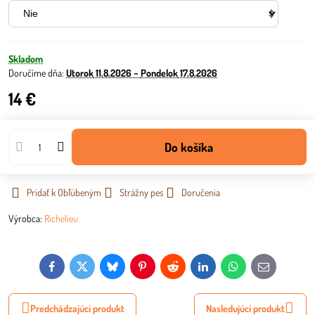
Skladom
Doručíme dňa:
Utorok
11.8.2026 −
Pondelok
17.8.2026
14 €
Do košíka
Pridať k Obľúbeným
Strážny pes
Doručenia
Výrobca:
Richelieu
Facebook
Twitter
Bluesky
Pinterest
Reddit
LinkedIn
WhatsApp
E-
mail
Predchádzajúci produkt
Nasledujúci produkt