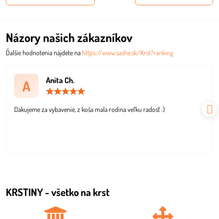
Názory našich zákazníkov
Ďalšie hodnotenia nájdete na
https://www.sashe.sk/Krst?ranking
Anita Ch.
A
Hodnotenie:
5
/
Dakujeme za vybavenie, z koša mala rodina veľku radosť :)
5
KRSTINY - všetko na krst