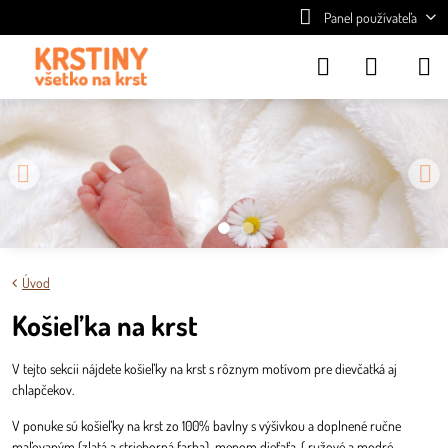
Panel používateľa
Úvod
Košieľka na krst
V tejto sekcii nájdete košieľky na krst s rôznym motívom pre dievčatká aj
chlapčekov.
V ponuke sú košieľky na krst zo 100% bavlny s výšivkou a doplnené ručne
maľovaným (zlatá a strieborná farba) menom dieťaťa, ( ružové a modré