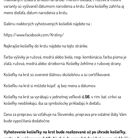
varianty sú vyšívané) dátumom narodenia a krstu. Cena košieľky zahŕňa aj
meno dieťaťa, dátum narodenia a krstu.
Galériu niektorých vyhotovených košieľok nájdete na :
https://www.facebook.com/Krstiny/
Najkrajšie košieľky do krstu nájdete na tejto stránke.
Farba výšivky je ružová, modrá alebo biela, resp. kombinácia, farba písma je
zlatá, ružová, modrá alebo strieborná. Košielky žehlíme z rubovej strany.
Košieľky na krst sú overené štátnou skúšobňou a sú certifikované.
Košieľku na krst si môžete kúpiť aj bez mena a dátumov.
Košieľky na krst sa vyrábajú v jednotnej veľkosti
č.56
, v rím. kat. cirkvi sa
košieľky neobliekajú, iba sa symbolocky prikladajú k dieťaťu.
Cena za prepravu sa vzťahuje na Slovensko, preprava pre ostatné štáty Vám
bude vypočítaná dodatočne.
Vyhotovenie košieľky na krst bude realizované až po úhrade košieľky,