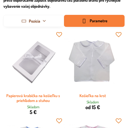
preto odporúčame zaplatiť objednávku cez platobnú bránu pre rýchlejšie
vybavenie vašej objednávky.
Parametre
Pozícia
Papierová krabička na košieľku s
Košieľka na krst
priehľadom a stuhou
Skladom
od 15 €
Skladom
5 €