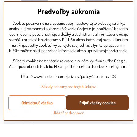
Predvoľby súkromia
Cookies používame na zlepšenie vašej návštevy tejto webovej stránky,
analýzu jej výkonnosti a zhromažďovanie údajov o jej používaní. Na tento
Vyšívaná košieľka do krstu
Vyšívaná košieľka na krst
účel môžeme použiť nástroje a služby tretích strán a zhromaždené údaje
Skladom
Skladom
sa môžu preniesť k partnerom v EÚ, USA alebo iných krajinách. Kliknutím
od 14 €
od 14 €
na „Prijať všetky cookies“ vyjadrujete svoj súhlas s týmto spracovaním.
Nižšie môžete nájsť podrobné informácie alebo upraviť svoje preferencie.
„Súbory cookies na zlepšenie relevancie reklám využíva služba Google
Ďalšie produkty
Ads – podrobnosti tu alebo Meta – podrobnosti tu (Facebook, Instagram)."
https://www.facebook.com/privacy/policy/?locale=cz-CR
1
2
3
5
Zásady ochrany osobných údajov
Potrebujete pomôcť?
Odmietnuť všetko
Prijať všetky cookies
Telefón
Ukázať podrobnosti
+421 905 922 683
Email
alart@alart.sk