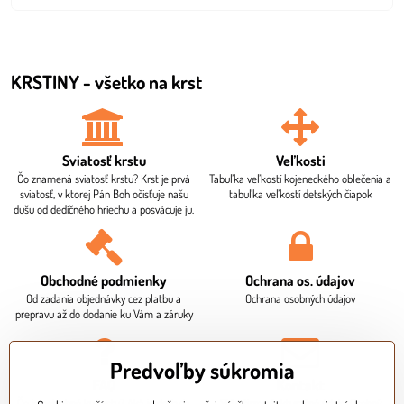
KRSTINY - všetko na krst
Sviatosť krstu
Veľkosti
Čo znamená sviatosť krstu? Krst je prvá
Tabuľka veľkostí kojeneckého oblečenia a
sviatosť, v ktorej Pán Boh očisťuje našu
tabuľka veľkostí detských čiapok
dušu od dedičného hriechu a posväcuje ju.
Obchodné podmienky
Ochrana os​. údajov
Od zadania objednávky cez platbu a
Ochrana osobných údajov
prepravu až do dodanie ku Vám a záruky
Predvoľby súkromia
FAQ
Kontakt
Čo je potrebné ku krstu? Aká je dodacia
Sídlo firmy, fakturačné údaje. Osobný