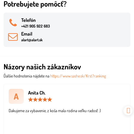
Potrebujete pomôcť?
Telefón
+421 905 922 683
Email
alart@alart.sk
Názory našich zákazníkov
Ďalšie hodnotenia nájdete na
https://www.sashe.sk/Krst?ranking
Anita Ch.
A
Hodnotenie:
5
/
Dakujeme za vybavenie, z koša mala rodina veľku radosť :)
5