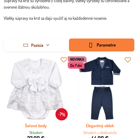
Súpravy na krst sú vyrobené z čistej bavlny, všetky výrobky sú certifikované a
overené štátnou skúšobňou.
Všetky súpravy na krst sa dajú využiť aj na každodenné nosenie.
Parametre
Pozícia
NOVINKA
Do 7 dní
7%
Šatové body
Elegantný oblek
Skladom
Skladom u dodávateľa
23,90 €
44,90 €