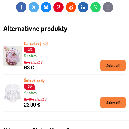
Facebook
Twitter
Bluesky
Pinterest
Reddit
LinkedIn
WhatsApp
E-
mail
Alternatívne produkty
Darčekový kôš
-3%
Skladom
65 €
Zľava 2 €
Zobraziť
63 €
Šatové body
-7%
Skladom
25,90 €
Zľava 2 €
Zobraziť
23,90 €