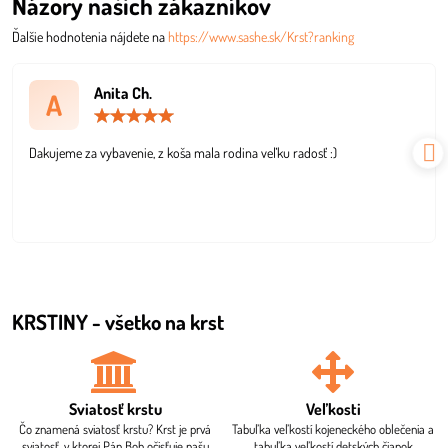
Názory našich zákazníkov
Ďalšie hodnotenia nájdete na
https://www.sashe.sk/Krst?ranking
Anita Ch.
A
Hodnotenie:
5
/
Dakujeme za vybavenie, z koša mala rodina veľku radosť :)
5
KRSTINY - všetko na krst
Sviatosť krstu
Veľkosti
Čo znamená sviatosť krstu? Krst je prvá
Tabuľka veľkostí kojeneckého oblečenia a
sviatosť, v ktorej Pán Boh očisťuje našu
tabuľka veľkostí detských čiapok