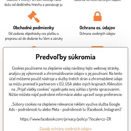
dušu od dedičného hriechu a posväcuje ju.
Obchodné podmienky
Ochrana os​. údajov
Od zadania objednávky cez platbu a
Ochrana osobných údajov
prepravu až do dodanie ku Vám a záruky
Predvoľby súkromia
FAQ
Kontakt
Čo je potrebné ku krstu? Aká je dodacia
Sídlo firmy, fakturačné údaje. Osobný
Cookies používame na zlepšenie vašej návštevy tejto webovej stránky,
doba? Ako mi bude doručený balík? Ako
odber je potrebné dohodnúť vopred
analýzu jej výkonnosti a zhromažďovanie údajov o jej používaní. Na tento
zaplatím za objednávku?
telefonicky.
účel môžeme použiť nástroje a služby tretích strán a zhromaždené údaje
sa môžu preniesť k partnerom v EÚ, USA alebo iných krajinách. Kliknutím
na „Prijať všetky cookies“ vyjadrujete svoj súhlas s týmto spracovaním.
Nižšie môžete nájsť podrobné informácie alebo upraviť svoje preferencie.
„Súbory cookies na zlepšenie relevancie reklám využíva služba Google
Expresné doručenie
Bezpečná platba kartou
Ads – podrobnosti tu alebo Meta – podrobnosti tu (Facebook, Instagram)."
https://www.facebook.com/privacy/policy/?locale=cz-CR
Zásady ochrany osobných údajov
Kvalitné, certifikované výrobky