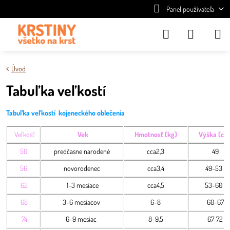
Panel používateľa
Úvod
Tabuľka veľkostí
Tabuľka veľkostí kojeneckého oblečenia
Veľkosť
Vek
Hmotnosť (kg)
Výška (cm
50
predčasne narodené
cca2,3
49
56
novorodenec
cca3,4
49-53
62
1-3 mesiace
cca4,5
53-60
68
3-6 mesiacov
6-8
60-67
74
6-9 mesiac
8-9,5
67-72