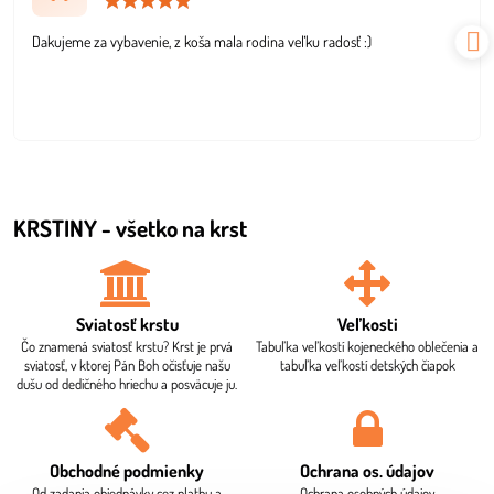
5
/
Dakujeme za vybavenie, z koša mala rodina veľku radosť :)
5
KRSTINY - všetko na krst
Sviatosť krstu
Veľkosti
Čo znamená sviatosť krstu? Krst je prvá
Tabuľka veľkostí kojeneckého oblečenia a
sviatosť, v ktorej Pán Boh očisťuje našu
tabuľka veľkostí detských čiapok
dušu od dedičného hriechu a posväcuje ju.
Obchodné podmienky
Ochrana os​. údajov
Od zadania objednávky cez platbu a
Ochrana osobných údajov