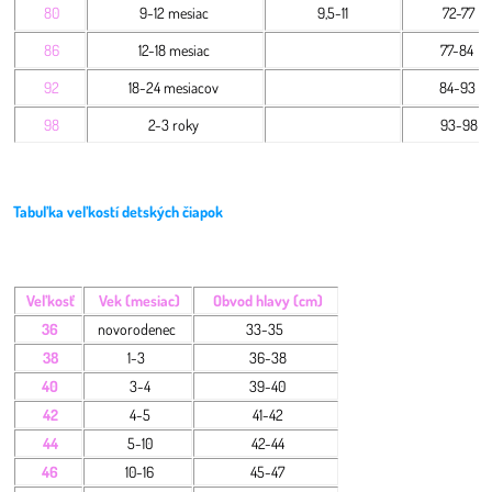
80
9-12 mesiac
9,5-11
72-77
86
12-18 mesiac
77-84
92
18-24 mesiacov
84-93
98
2-3 roky
93-98
Tabuľka veľkostí detských čiapok
Veľkosť
Vek (mesiac)
Obvod hlavy (cm)
36
novorodenec
33-35
38
1-3
36-38
40
3-4
39-40
42
4-5
41-42
44
5-10
42-44
46
10-16
45-47