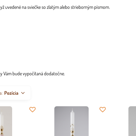
 byž uvedené na sviečke so zlatým alebo strieborným písmom.
táty Vám bude vypočítaná dodatočne.
a:
Pozícia