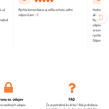
tenie:
Hodnotenie:
5
/
ú už
Rýchla komunikácia aj veľká ochota, veľmi
Hodnotenie v
5
.
odporúčam. :-)
ako na obráz
radosť
Hodnotenie p
odpovedá rýc
úrovni. Objed
rýchlo a be
Odporúčam
rana os​. údajov
FAQ
na osobných údajov
Čo je potrebné ku krstu? Aká je dodacia