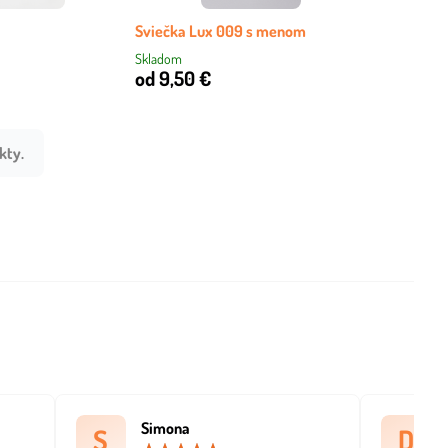
Sviečka Lux 009 s menom
Skladom
od 9,50 €
kty.
Simona
S
D