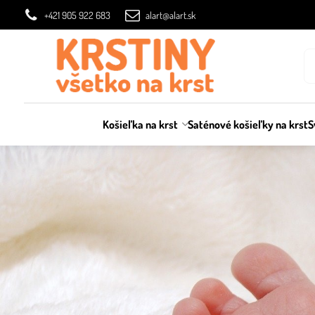
+421 905 922 683
alart@alart.sk
Košieľka na krst
Saténové košieľky na krst
S