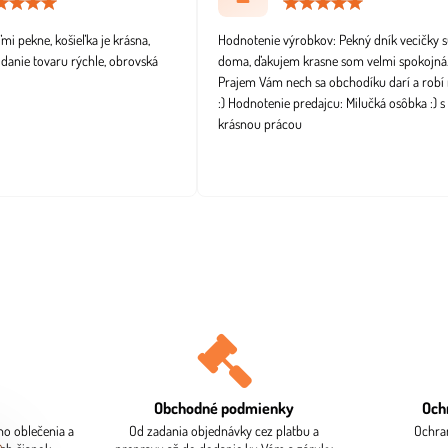
Hodnotenie:
Hodno
5
5
/
/
i pekne, košieľka je krásna,
Hodnotenie výrobkov: Pekný dník vecičky s
5
5
odanie tovaru rýchle, obrovská
doma, ďakujem krasne som velmi spokojná
Prajem Vám nech sa obchodíku darí a robí 
:) Hodnotenie predajcu: Milučká osôbka :) s
krásnou prácou
Obchodné podmienky
Och
ho oblečenia a
Od zadania objednávky cez platbu a
Ochra