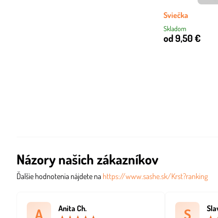
Sviečka
Skladom
od 9,50 €
Názory našich zákazníkov
Ďalšie hodnotenia nájdete na
https://www.sashe.sk/Krst?ranking
Anita Ch.
Sla
A
S