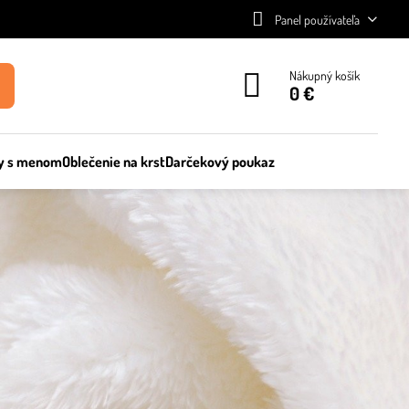
Panel používateľa
Nákupný košík
0 €
y s menom
Oblečenie na krst
Darčekový poukaz