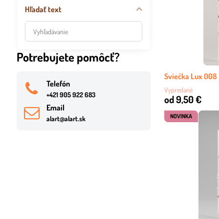
Hľadať text
Prehľadať
výsledky
filtra
Potrebujete pomôcť?
fulltextom
Sviečka Lux 008
Telefón
Vypredané
+421 905 922 683
od 9,50 €
Email
NOVINKA
alart@alart.sk