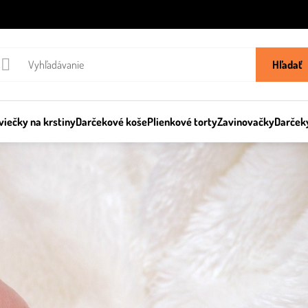
Hľadať
viečky na krstiny
Darčekové koše
Plienkové torty
Zavinovačky
Darček