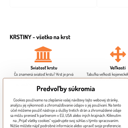
KRSTINY - všetko na krst
Sviatosť krstu
Veľkosti
Čo znamená sviatosť krstu? Krst je prvá
Tabuľka veľkostí kojenecké
sviatosť, v ktorej Pán Boh očisťuje našu dušu
tabuľka veľkostí detsk
od dedičného hriechu a posväcuje ju.
Predvoľby súkromia
Cookies používame na zlepšenie vašej návštevy tejto webovej stránky,
analýzu jej výkonnosti a zhromažďovanie údajov o jej používaní. Na tento
účel môžeme použiť nástroje a služby tretích strán a zhromaždené údaje
Kontakt
sa môžu preniesť k partnerom v EÚ, USA alebo iných krajinách. Kliknutím
Sídlo firmy, fakturačné údaje. Osobný odber
na „Prijať všetky cookies“ vyjadrujete svoj súhlas s týmto spracovaním.
je potrebné dohodnúť vopred telefonicky.
Nižšie môžete nájsť podrobné informácie alebo upraviť svoje preferencie.