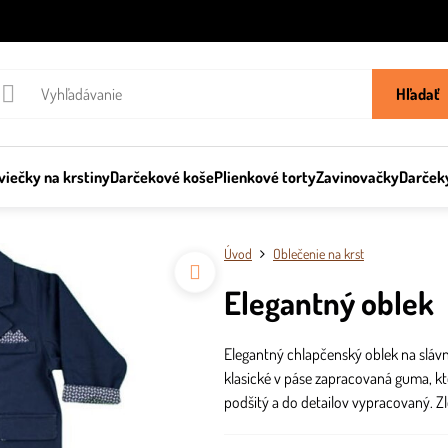
Hľadať
viečky na krstiny
Darčekové koše
Plienkové torty
Zavinovačky
Darček
Úvod
Oblečenie na krst
Elegantný oblek
Elegantný chlapčenský oblek na slávn
klasické v páse zapracovaná guma, kto
podšitý a do detailov vypracovaný. Z