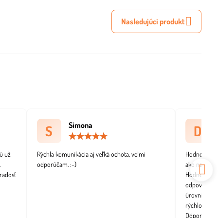
Nasledujúci produkt
Simona
S
D
tenie:
Hodnotenie:
5
/
ú už
Rýchla komunikácia aj veľká ochota, veľmi
Hodnotenie v
5
.
odporúčam. :-)
ako na obráz
radosť
Hodnotenie p
odpovedá rýc
úrovni. Objed
rýchlo a be
Odporúčam