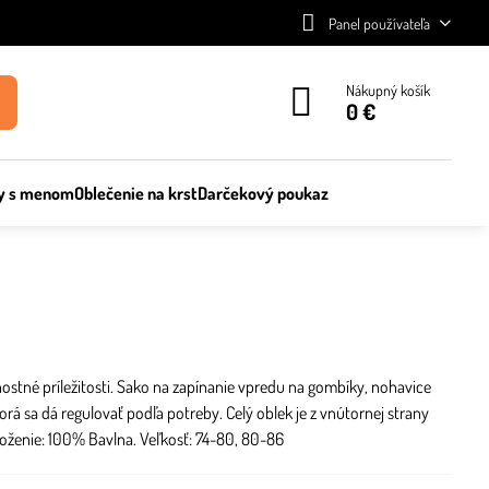
Panel používateľa
Nákupný košík
0 €
y s menom
Oblečenie na krst
Darčekový poukaz
ostné príležitosti. Sako na zapínanie vpredu na gombíky, nohavice
rá sa dá regulovať podľa potreby. Celý oblek je z vnútornej strany
loženie: 100% Bavlna. Veľkosť: 74-80, 80-86