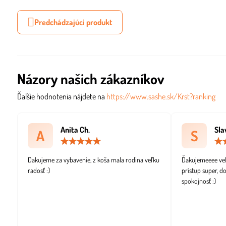
Predchádzajúci produkt
Názory našich zákazníkov
Ďalšie hodnotenia nájdete na
https://www.sashe.sk/Krst?ranking
Anita Ch.
Sla
A
S
Hodnotenie:
5
/
Dakujeme za vybavenie, z koša mala rodina veľku
Ďakujemeeee veľm
5
radosť :)
prístup super, d
spokojnosť :)