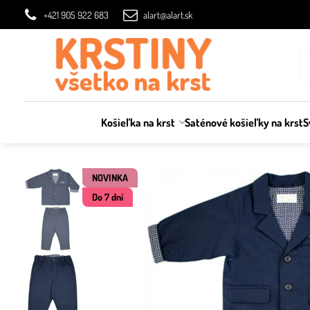
+421 905 922 683
alart@alart.sk
Košieľka na krst
Saténové košieľky na krst
S
NOVINKA
Do 7 dní