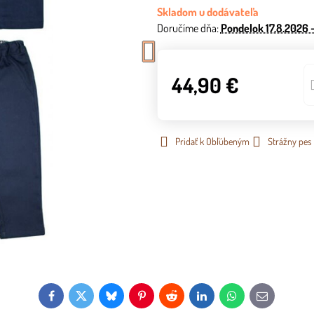
Skladom u dodávateľa
Doručíme dňa:
Pondelok
17.8.2026 
44,90 €
Pridať k Obľúbeným
Strážny pes
Facebook
Twitter
Bluesky
Pinterest
Reddit
LinkedIn
WhatsApp
E-
mail