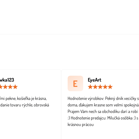
wka123
EyeArt
E
Hodnotenie:
Hodno
5
5
/
/
i pekne, košieľka je krásna,
Hodnotenie výrobkov: Pekný dník vecičky s
5
5
odanie tovaru rýchle, obrovská
doma, ďakujem krasne som velmi spokojná
Prajem Vám nech sa obchodíku darí a robí 
:) Hodnotenie predajcu: Milučká osôbka :) s
krásnou prácou