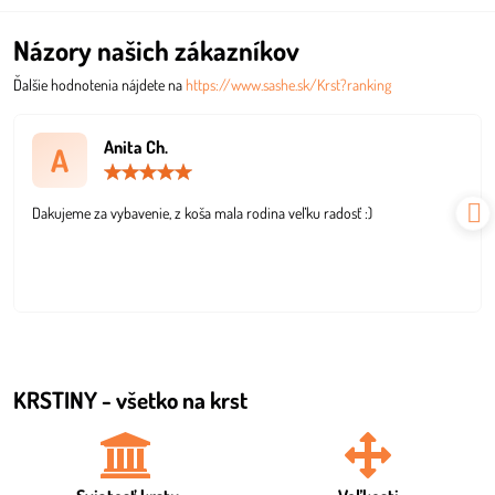
Názory našich zákazníkov
Ďalšie hodnotenia nájdete na
https://www.sashe.sk/Krst?ranking
Anita Ch.
A
Hodnotenie:
5
/
Dakujeme za vybavenie, z koša mala rodina veľku radosť :)
5
KRSTINY - všetko na krst