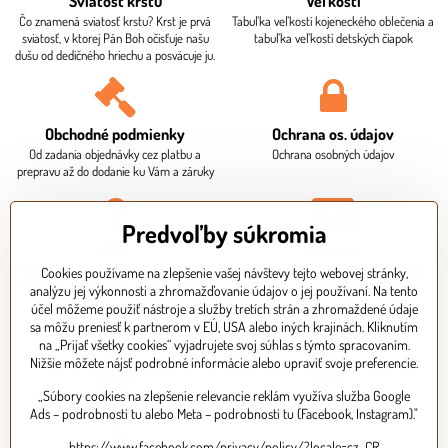
Sviatosť krstu
Veľkosti
Čo znamená sviatosť krstu? Krst je prvá
Tabuľka veľkostí kojeneckého oblečenia a
sviatosť, v ktorej Pán Boh očisťuje našu
tabuľka veľkostí detských čiapok
dušu od dedičného hriechu a posväcuje ju.
Obchodné podmienky
Ochrana os​. údajov
Od zadania objednávky cez platbu a
Ochrana osobných údajov
prepravu až do dodanie ku Vám a záruky
Predvoľby súkromia
FAQ
Kontakt
Čo je potrebné ku krstu? Aká je dodacia
Sídlo firmy, fakturačné údaje. Osobný
Cookies používame na zlepšenie vašej návštevy tejto webovej stránky,
doba? Ako mi bude doručený balík? Ako
odber je potrebné dohodnúť vopred
analýzu jej výkonnosti a zhromažďovanie údajov o jej používaní. Na tento
zaplatím za objednávku?
telefonicky.
účel môžeme použiť nástroje a služby tretích strán a zhromaždené údaje
sa môžu preniesť k partnerom v EÚ, USA alebo iných krajinách. Kliknutím
na „Prijať všetky cookies“ vyjadrujete svoj súhlas s týmto spracovaním.
Nižšie môžete nájsť podrobné informácie alebo upraviť svoje preferencie.
„Súbory cookies na zlepšenie relevancie reklám využíva služba Google
Expresné doručenie
Bezpečná platba kartou
Ads – podrobnosti tu alebo Meta – podrobnosti tu (Facebook, Instagram)."
https://www.facebook.com/privacy/policy/?locale=cz-CR