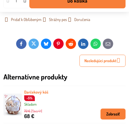
Do košíka
Pridať k Obľúbeným
Strážny pes
Doručenia
Facebook
Twitter
Bluesky
Pinterest
Reddit
LinkedIn
WhatsApp
E-
mail
Nasledujúci produkt
Alternatívne produkty
Darčekový kôš
-5%
Skladom
72 €
Zľava 4 €
Zobraziť
68 €