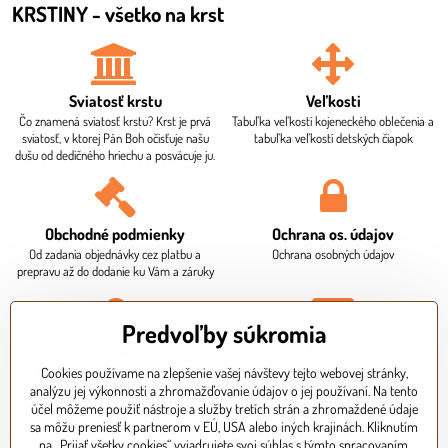
KRSTINY - všetko na krst
Sviatosť krstu
Veľkosti
Čo znamená sviatosť krstu? Krst je prvá
Tabuľka veľkostí kojeneckého oblečenia a
sviatosť, v ktorej Pán Boh očisťuje našu
tabuľka veľkostí detských čiapok
dušu od dedičného hriechu a posväcuje ju.
Obchodné podmienky
Ochrana os​. údajov
Od zadania objednávky cez platbu a
Ochrana osobných údajov
prepravu až do dodanie ku Vám a záruky
Predvoľby súkromia
FAQ
Kontakt
Čo je potrebné ku krstu? Aká je dodacia
Sídlo firmy, fakturačné údaje. Osobný
Cookies používame na zlepšenie vašej návštevy tejto webovej stránky,
doba? Ako mi bude doručený balík? Ako
odber je potrebné dohodnúť vopred
analýzu jej výkonnosti a zhromažďovanie údajov o jej používaní. Na tento
zaplatím za objednávku?
telefonicky.
účel môžeme použiť nástroje a služby tretích strán a zhromaždené údaje
sa môžu preniesť k partnerom v EÚ, USA alebo iných krajinách. Kliknutím
na „Prijať všetky cookies“ vyjadrujete svoj súhlas s týmto spracovaním.