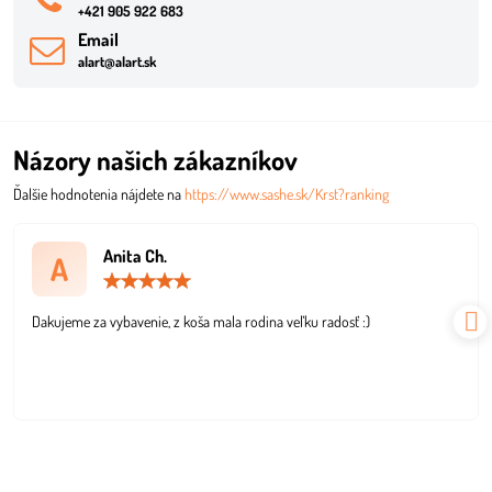
+421 905 922 683
Email
alart@alart.sk
Názory našich zákazníkov
Ďalšie hodnotenia nájdete na
https://www.sashe.sk/Krst?ranking
Anita Ch.
A
Hodnotenie:
5
/
Dakujeme za vybavenie, z koša mala rodina veľku radosť :)
5