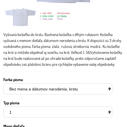
Vyšívaná košieľka do krstu. Bavlnená košieľka s dlhým rukávom. Košieľka
vyšívaná s menom dieťaťa, dátumom nerodenia a krstu. K dispozícii sú 3 druhy
ozdobného písma. Farba písma: zlatá , ružová, strieborná, modrá . Ku košieľke
na krst si môžete objednať aj sviečku na krst. Veľkosť č. 56.Vyhotovenie košieľky
na krst bude realizované až po úhrade košieľky, preto odporúčame zaplatiť
objednávku cez platobnú bránu pre rýchlejšie vybavenie vašej objednávky.
Farba písma
Typ písma
Meno dieťaťa