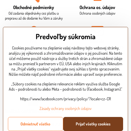
Obchodné podmienky
Ochrana os​. údajov
Od zadania objednávky cez platbu a
Ochrana osobných údajov
prepravu až do dodanie ku Vám a záruky
Predvoľby súkromia
FAQ
Kontakt
Čo je potrebné ku krstu? Aká je dodacia
Sídlo firmy, fakturačné údaje. Osobný
Cookies používame na zlepšenie vašej návštevy tejto webovej stránky,
doba? Ako mi bude doručený balík? Ako
odber je potrebné dohodnúť vopred
analýzu jej výkonnosti a zhromažďovanie údajov o jej používaní. Na tento
zaplatím za objednávku?
telefonicky.
účel môžeme použiť nástroje a služby tretích strán a zhromaždené údaje
sa môžu preniesť k partnerom v EÚ, USA alebo iných krajinách. Kliknutím
na „Prijať všetky cookies“ vyjadrujete svoj súhlas s týmto spracovaním.
Nižšie môžete nájsť podrobné informácie alebo upraviť svoje preferencie.
„Súbory cookies na zlepšenie relevancie reklám využíva služba Google
Expresné doručenie
Bezpečná platba kartou
Ads – podrobnosti tu alebo Meta – podrobnosti tu (Facebook, Instagram)."
https://www.facebook.com/privacy/policy/?locale=cz-CR
Zásady ochrany osobných údajov
Kvalitné, certifikované výrobky
Odmietnuť všetko
Prijať všetky cookies
©
2026
Copyright
Predvoľby súkromia
Zásady ochrany osobných údajov
Stav objednávky