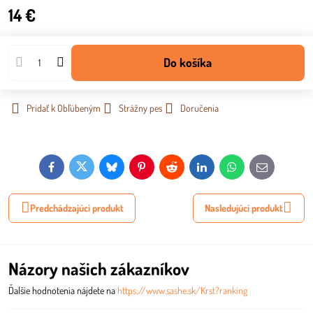
14 €
Do košíka
Pridať k Obľúbeným
Strážny pes
Doručenia
Facebook
Twitter
Bluesky
Pinterest
Reddit
LinkedIn
WhatsApp
E-
mail
Predchádzajúci produkt
Nasledujúci produkt
Názory našich zákazníkov
Ďalšie hodnotenia nájdete na
https://www.sashe.sk/Krst?ranking