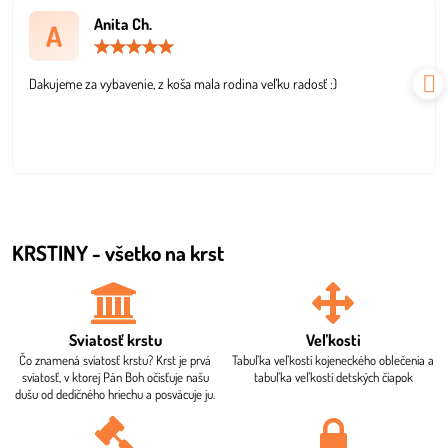
Anita Ch.
A
Hodnotenie:
5
/
Dakujeme za vybavenie, z koša mala rodina veľku radosť :)
5
KRSTINY - všetko na krst
Sviatosť krstu
Veľkosti
Čo znamená sviatosť krstu? Krst je prvá
Tabuľka veľkostí kojeneckého oblečenia a
sviatosť, v ktorej Pán Boh očisťuje našu
tabuľka veľkostí detských čiapok
dušu od dedičného hriechu a posväcuje ju.