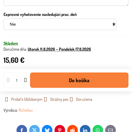
Expresné vyhotovenie nasledujúci prac. deň
Skladom
Doručíme dňa:
Utorok
11.8.2026 −
Pondelok
17.8.2026
15,60 €
Do košíka
Pridať k Obľúbeným
Strážny pes
Doručenia
Výrobca:
Richelieu
Facebook
Twitter
Bluesky
Pinterest
Reddit
LinkedIn
WhatsApp
E-