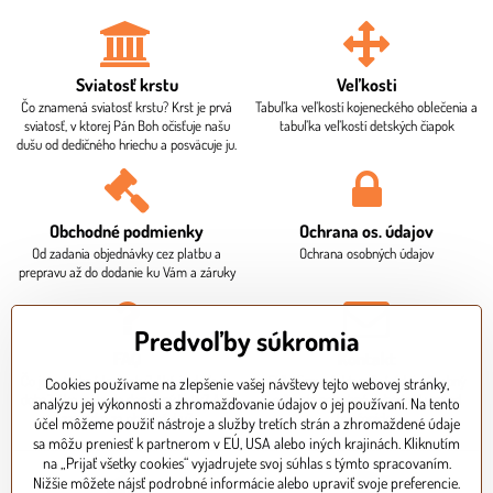
Sviatosť krstu
Veľkosti
Čo znamená sviatosť krstu? Krst je prvá
Tabuľka veľkostí kojeneckého oblečenia a
sviatosť, v ktorej Pán Boh očisťuje našu
tabuľka veľkostí detských čiapok
dušu od dedičného hriechu a posväcuje ju.
Obchodné podmienky
Ochrana os​. údajov
Od zadania objednávky cez platbu a
Ochrana osobných údajov
prepravu až do dodanie ku Vám a záruky
Predvoľby súkromia
FAQ
Kontakt
Čo je potrebné ku krstu? Aká je dodacia
Sídlo firmy, fakturačné údaje. Osobný
Cookies používame na zlepšenie vašej návštevy tejto webovej stránky,
doba? Ako mi bude doručený balík? Ako
odber je potrebné dohodnúť vopred
analýzu jej výkonnosti a zhromažďovanie údajov o jej používaní. Na tento
zaplatím za objednávku?
telefonicky.
účel môžeme použiť nástroje a služby tretích strán a zhromaždené údaje
sa môžu preniesť k partnerom v EÚ, USA alebo iných krajinách. Kliknutím
na „Prijať všetky cookies“ vyjadrujete svoj súhlas s týmto spracovaním.
Nižšie môžete nájsť podrobné informácie alebo upraviť svoje preferencie.