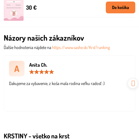
30 €
Do košíka
Názory našich zákazníkov
Ďalšie hodnotenia nájdete na
https://www.sashe.sk/Krst?ranking
Anita Ch.
A
Hodnotenie:
5
/
Dakujeme za vybavenie, z koša mala rodina veľku radosť :)
5
KRSTINY - všetko na krst