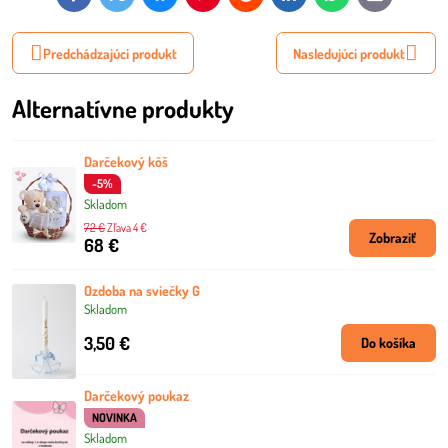
mail
Predchádzajúci produkt
Nasledujúci produkt
Alternatívne produkty
Darčekový kôš
-5%
Skladom
72 €
Zľava 4 €
Zobraziť
68 €
Ozdoba na sviečky G
Skladom
3,50 €
Do košíka
Darčekový poukaz
NOVINKA
Skladom