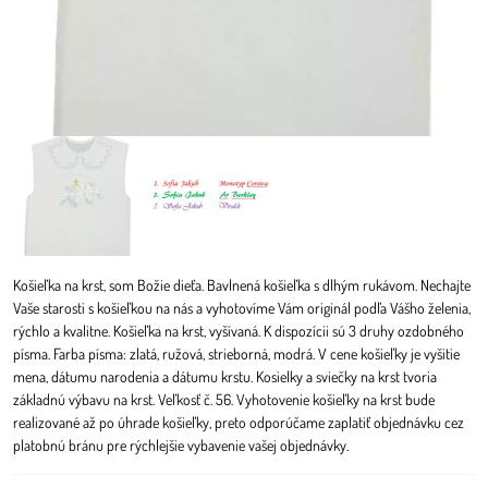
Košieľka na krst, som Božie dieťa. Bavlnená košieľka s dlhým rukávom. Nechajte
Vaše starosti s košieľkou na nás a vyhotovíme Vám originál podľa Vášho želenia,
rýchlo a kvalitne. Košieľka na krst, vyšívaná. K dispozícii sú 3 druhy ozdobného
písma. Farba písma: zlatá, ružová, strieborná, modrá. V cene košieľky je vyšitie
mena, dátumu narodenia a dátumu krstu. Kosielky a sviečky na krst tvoria
základnú výbavu na krst. Veľkosť č. 56. Vyhotovenie košieľky na krst bude
realizované až po úhrade košieľky, preto odporúčame zaplatiť objednávku cez
platobnú bránu pre rýchlejšie vybavenie vašej objednávky.