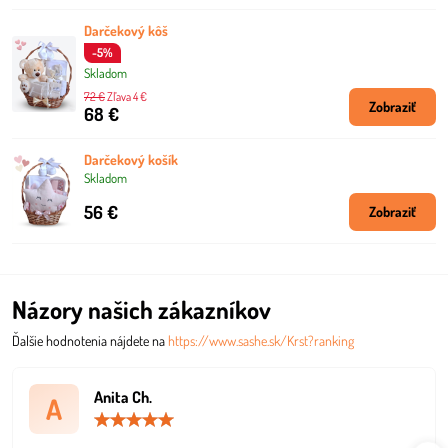
Darčekový kôš
-5%
Skladom
72 €
Zľava 4 €
Zobraziť
68 €
Darčekový košík
Skladom
56 €
Zobraziť
Názory našich zákazníkov
Ďalšie hodnotenia nájdete na
https://www.sashe.sk/Krst?ranking
Anita Ch.
A
Hodnotenie:
5
/