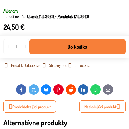
Skladom
Doručíme dňa:
Utorok
11.8.2026 −
Pondelok
17.8.2026
24,50 €
Do košíka
Pridať k Obľúbeným
Strážny pes
Doručenia
Facebook
Twitter
Bluesky
Pinterest
Reddit
LinkedIn
WhatsApp
E-
mail
Predchádzajúci produkt
Nasledujúci produkt
Alternatívne produkty