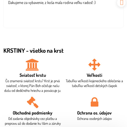
Dakujeme za vybavenie, z koša mala rodina veľku radosť :)
5
KRSTINY - všetko na krst
Sviatosť krstu
Veľkosti
Čo znamená sviatosť krstu? Krst je prvá
Tabuľka veľkostí kojeneckého oblečenia a
sviatosť, v ktorej Pán Boh očisťuje našu
tabuľka veľkostí detských čiapok
dušu od dedičného hriechu a posväcuje ju.
Obchodné podmienky
Ochrana os​. údajov
Od zadania objednávky cez platbu a
Ochrana osobných údajov
prepravu až do dodanie ku Vám a záruky