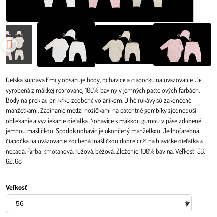
Detská súprava Emily obsahuje body, nohavice a čiapočku na uväzovanie. Je
vyrobená z mäkkej rebrovanej 100% bavlny v jemných pastelových farbách.
Body na preklad pri krku zdobené volánikom. Dlhé rukávy sú zakončené
manžetkami. Zapínanie medzi nožičkami na patentné gombíky zjednoduší
obliekanie a vyzliekanie dieťatka. Nohavice s mäkkou gumou v páse zdobené
jemnou mašličkou. Spodok nohavíc je ukončený manžetkou. Jednofarebná
čiapočka na uväzovanie zdobená mašličkou dobre drží na hlavičke dieťatka a
nepadá. Farba: smotanová, ružová, béžová. Zloženie: 100% bavlna. Veľkosť: 56,
62, 68
Veľkosť