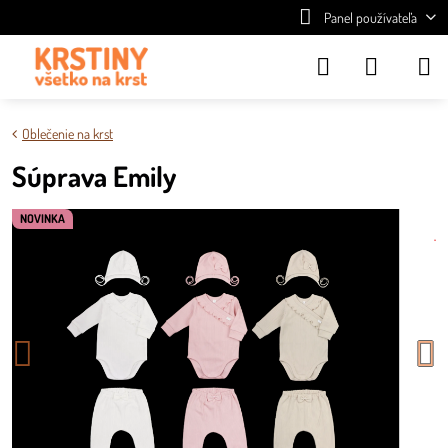
Panel používateľa
Oblečenie na krst
Súprava Emily
NOVINKA