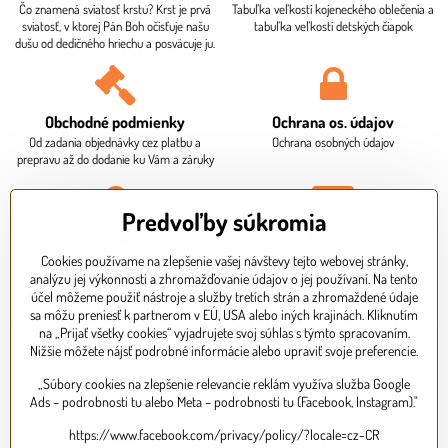
Čo znamená sviatosť krstu? Krst je prvá
Tabuľka veľkostí kojeneckého oblečenia a
sviatosť, v ktorej Pán Boh očisťuje našu
tabuľka veľkostí detských čiapok
dušu od dedičného hriechu a posväcuje ju.
Obchodné podmienky
Ochrana os​. údajov
Od zadania objednávky cez platbu a
Ochrana osobných údajov
prepravu až do dodanie ku Vám a záruky
Predvoľby súkromia
FAQ
Kontakt
Čo je potrebné ku krstu? Aká je dodacia
Sídlo firmy, fakturačné údaje. Osobný
Cookies používame na zlepšenie vašej návštevy tejto webovej stránky,
doba? Ako mi bude doručený balík? Ako
odber je potrebné dohodnúť vopred
analýzu jej výkonnosti a zhromažďovanie údajov o jej používaní. Na tento
zaplatím za objednávku?
telefonicky.
účel môžeme použiť nástroje a služby tretích strán a zhromaždené údaje
sa môžu preniesť k partnerom v EÚ, USA alebo iných krajinách. Kliknutím
na „Prijať všetky cookies“ vyjadrujete svoj súhlas s týmto spracovaním.
Nižšie môžete nájsť podrobné informácie alebo upraviť svoje preferencie.
„Súbory cookies na zlepšenie relevancie reklám využíva služba Google
Expresné doručenie
Bezpečná platba kartou
Ads – podrobnosti tu alebo Meta – podrobnosti tu (Facebook, Instagram)."
https://www.facebook.com/privacy/policy/?locale=cz-CR