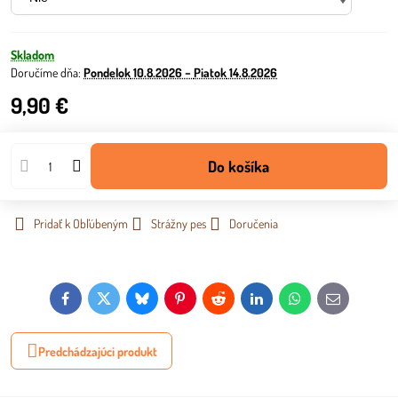
Skladom
Doručíme dňa:
Pondelok
10.8.2026 −
Piatok
14.8.2026
9,90 €
Do košíka
Pridať k Obľúbeným
Strážny pes
Doručenia
Facebook
Twitter
Bluesky
Pinterest
Reddit
LinkedIn
WhatsApp
E-
mail
Predchádzajúci produkt