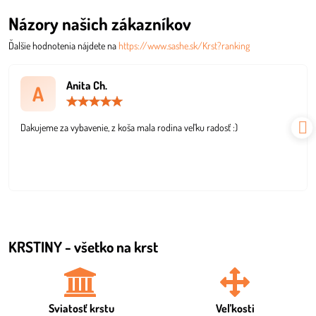
Názory našich zákazníkov
Ďalšie hodnotenia nájdete na
https://www.sashe.sk/Krst?ranking
Anita Ch.
A
Hodnotenie:
5
/
Dakujeme za vybavenie, z koša mala rodina veľku radosť :)
5
KRSTINY - všetko na krst
Sviatosť krstu
Veľkosti