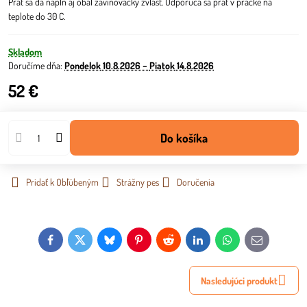
Prať sa dá náplň aj obal zavinovačky zvlášť. Odporúča sa prať v práčke na
teplote do 30 C.
Skladom
Doručíme dňa:
Pondelok
10.8.2026 −
Piatok
14.8.2026
52 €
Do košíka
Pridať k Obľúbeným
Strážny pes
Doručenia
Facebook
Twitter
Bluesky
Pinterest
Reddit
LinkedIn
WhatsApp
E-
mail
Nasledujúci produkt