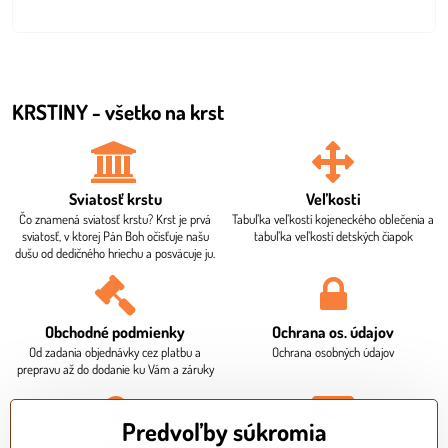
KRSTINY - všetko na krst
Sviatosť krstu
Veľkosti
Čo znamená sviatosť krstu? Krst je prvá
Tabuľka veľkostí kojeneckého oblečenia a
sviatosť, v ktorej Pán Boh očisťuje našu
tabuľka veľkostí detských čiapok
dušu od dedičného hriechu a posväcuje ju.
Obchodné podmienky
Ochrana os​. údajov
Od zadania objednávky cez platbu a
Ochrana osobných údajov
prepravu až do dodanie ku Vám a záruky
Predvoľby súkromia
FAQ
Kontakt