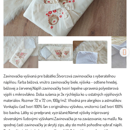
Zavinovačka vyšívaná pre bábätko.Štvorcová zavinovačka s vyberateľnou
náplňou. Farba béžová, vnútro zavinovačky biele, výšivka - odtiene hnedej,
béžovej a červenej.Náplň zavinovačky tvoirí tepelne upravená polyesterová
výplň s mikrovlákno. Doba sušenia je 3x rýchlejšia ko u ostatných výplňových
materiálov. Rozmer 72 x 72 cm, 100g/m2. Vhodná pre alergikov a astmatikov.
Vonkajšiu časť tvorí 100% ľan s originálnou výšivkou, vnútornú časť tvorí 100%
bio bavlna. Látky sú predprané, vyzrážané.Námet výšivky inšpirovaný
slovenskými ľudovými výšivkami.Zavinovačka je na zaväzovanie, na mašľu. Na
spodnej časti zavinovačky je skrytý zips, aby ste mohli pohodlne vybrať náplň.