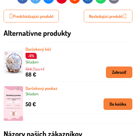
mail
Predchádzajúci produkt
Nasledujúci produkt
Alternatívne produkty
Darčekový kôš
-5%
Skladom
72 €
Zľava 4 €
Zobraziť
68 €
Darčekový poukaz
Skladom
50 €
Do košíka
Názory našich zákazníkov