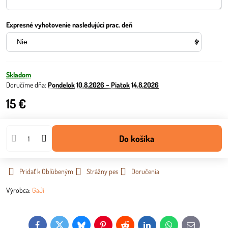
Expresné vyhotovenie nasledujúci prac. deň
Skladom
Doručíme dňa:
Pondelok
10.8.2026 −
Piatok
14.8.2026
15 €
Do košíka
Pridať k Obľúbeným
Strážny pes
Doručenia
Výrobca:
GaJi
Facebook
Twitter
Bluesky
Pinterest
Reddit
LinkedIn
WhatsApp
E-