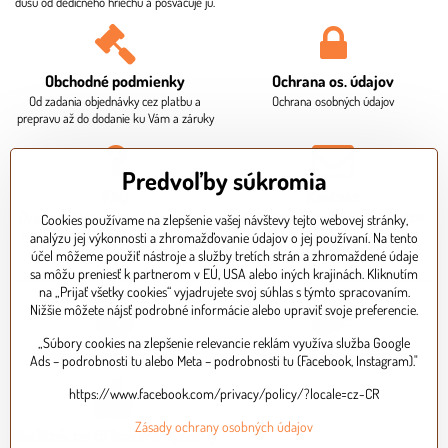
dušu od dedičného hriechu a posväcuje ju.
Obchodné podmienky
Ochrana os​. údajov
Od zadania objednávky cez platbu a
Ochrana osobných údajov
prepravu až do dodanie ku Vám a záruky
Predvoľby súkromia
FAQ
Kontakt
Čo je potrebné ku krstu? Aká je dodacia
Sídlo firmy, fakturačné údaje. Osobný
Cookies používame na zlepšenie vašej návštevy tejto webovej stránky,
doba? Ako mi bude doručený balík? Ako
odber je potrebné dohodnúť vopred
analýzu jej výkonnosti a zhromažďovanie údajov o jej používaní. Na tento
zaplatím za objednávku?
telefonicky.
účel môžeme použiť nástroje a služby tretích strán a zhromaždené údaje
sa môžu preniesť k partnerom v EÚ, USA alebo iných krajinách. Kliknutím
na „Prijať všetky cookies“ vyjadrujete svoj súhlas s týmto spracovaním.
Nižšie môžete nájsť podrobné informácie alebo upraviť svoje preferencie.
„Súbory cookies na zlepšenie relevancie reklám využíva služba Google
Expresné doručenie
Bezpečná platba kartou
Ads – podrobnosti tu alebo Meta – podrobnosti tu (Facebook, Instagram)."
https://www.facebook.com/privacy/policy/?locale=cz-CR
Zásady ochrany osobných údajov
Kvalitné, certifikované výrobky