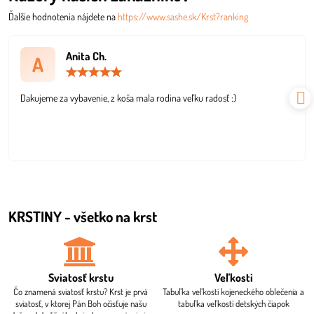
Ďalšie hodnotenia nájdete na
https://www.sashe.sk/Krst?ranking
Anita Ch.
A
Hodnotenie:
5
/
Dakujeme za vybavenie, z koša mala rodina veľku radosť :)
5
KRSTINY - všetko na krst
Sviatosť krstu
Veľkosti
Čo znamená sviatosť krstu? Krst je prvá
Tabuľka veľkostí kojeneckého oblečenia a
sviatosť, v ktorej Pán Boh očisťuje našu
tabuľka veľkostí detských čiapok