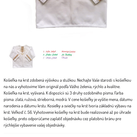
Košieľka na krst zdobená výšivkou a stužkou. Nechajte Vaše starosti s košieľkou
na nás a vyhotovíme Vám originál podľa Vášho želenia, rýchlo a kvalitne.
Košieľka na krst, vyšívaná. K dispozícii sú 3 druhy ozdobného písma. Farba
písma: zlatá, ružová, strieborná, modrá. V cene košieľky je vyšitie mena, dátumu
narodenia a dátumu krstu. Kosielky a sviečky na krst tvoria základnú výbavu na
krst. Veľkosť č. 56. Vyhotovenie košieľky na krst bude realizované až po úhrade
košieľky, preto odporúčame zaplatiť objednávku cez platobnú bránu pre
rýchlejšie vybavenie vašej objednávky.