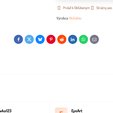
Pridať k Obľúbeným
Strážny pes
Výrobca:
Richelieu
Facebook
Twitter
Bluesky
Pinterest
Reddit
LinkedIn
WhatsApp
E-
mail
wka123
EyeArt