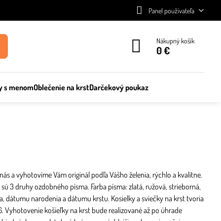
Panel používateľa
Nákupný košík
0 €
y s menom
Oblečenie na krst
Darčekový poukaz
 nás a vyhotovíme Vám originál podľa Vášho želenia, rýchlo a kvalitne.
ii sú 3 druhy ozdobného písma. Farba písma: zlatá, ružová, strieborná,
a, dátumu narodenia a dátumu krstu. Kosielky a sviečky na krst tvoria
6. Vyhotovenie košieľky na krst bude realizované až po úhrade