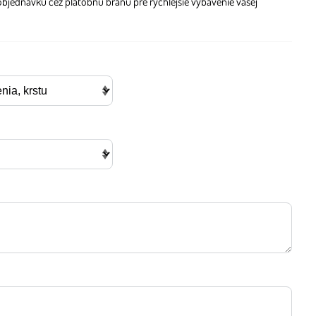
objednávku cez platobnú bránu pre rýchlejšie vybavenie vašej