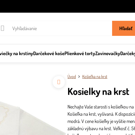
Hľadať
viečky na krstiny
Darčekové koše
Plienkové torty
Zavinovačky
Darček
Úvod
Košieľka na krst
Kosielky na krst
Nechajte Vaše starosti s košieľkou na
Košieľka na krst, vyšívaná. K dispozíc
modrá. V cene košieľky je vyšitie men
základnú výbavu na krst. Veľkosť č. 5