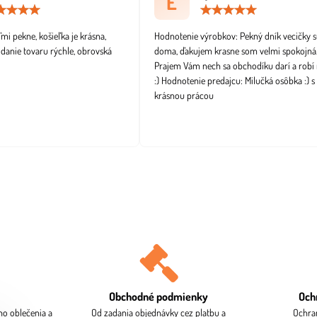
E
Hodnotenie:
Hodno
5
5
/
/
i pekne, košieľka je krásna,
Hodnotenie výrobkov: Pekný dník vecičky s
5
5
odanie tovaru rýchle, obrovská
doma, ďakujem krasne som velmi spokojná
Prajem Vám nech sa obchodíku darí a robí 
:) Hodnotenie predajcu: Milučká osôbka :) s
krásnou prácou
Obchodné podmienky
Och
ho oblečenia a
Od zadania objednávky cez platbu a
Ochra