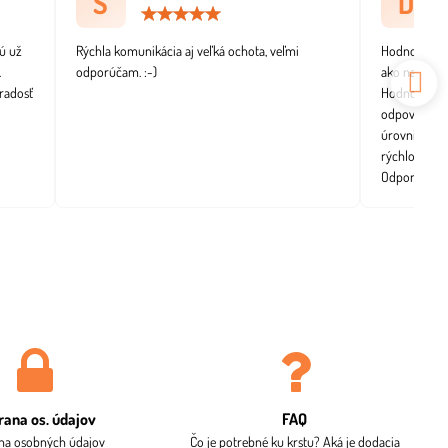
S
D
tenie:
Hodnotenie:
5
/
ú už
Rýchla komunikácia aj veľká ochota, veľmi
Hodnotenie v
5
.
odporúčam. :-)
ako na obráz
radosť
Hodnotenie p
odpovedá rýc
úrovni. Objed
rýchlo a be
Odporúčam
rana os​. údajov
FAQ
na osobných údajov
Čo je potrebné ku krstu? Aká je dodacia