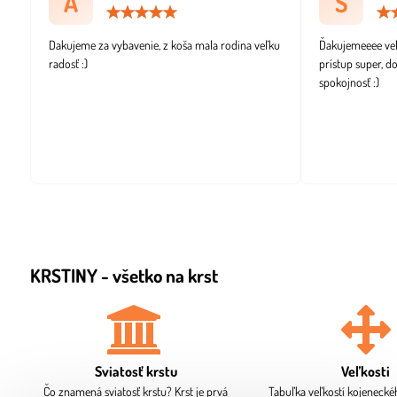
A
S
Hodnotenie:
5
/
Dakujeme za vybavenie, z koša mala rodina veľku
Ďakujemeeee veľm
5
radosť :)
prístup super, d
spokojnosť :)
KRSTINY - všetko na krst
Sviatosť krstu
Veľkosti
Čo znamená sviatosť krstu? Krst je prvá
Tabuľka veľkostí kojenecké