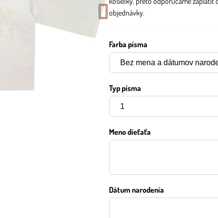
košieľky, preto odporúčame zaplatiť 
objednávky.
Farba písma
Typ písma
Meno dieťaťa
Dátum narodenia