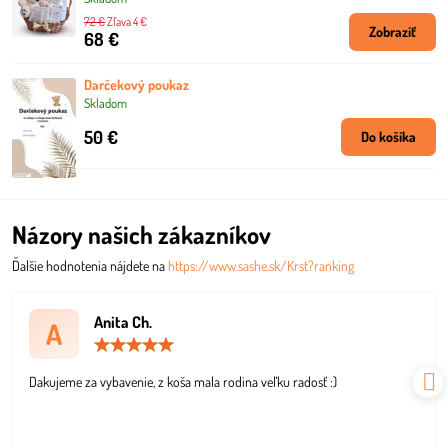
72 €
Zľava 4 €
Zobraziť
68 €
Darčekový poukaz
Skladom
50 €
Do košíka
Názory našich zákazníkov
Ďalšie hodnotenia nájdete na
https://www.sashe.sk/Krst?ranking
Anita Ch.
A
Hodnotenie:
5
/
Dakujeme za vybavenie, z koša mala rodina veľku radosť :)
5