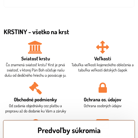
KRSTINY - všetko na krst
Sviatosť krstu
Veľkosti
Čo znamená sviatosť krstu? Krst je prvá
Tabuľka veľkostí kojeneckého oblečenia a
sviatosť, v ktorej Pán Boh očisťuje našu
tabuľka veľkostí detských čiapok
dušu od dedičného hriechu a posväcuje ju.
Obchodné podmienky
Ochrana os​. údajov
Od zadania objednávky cez platbu a
Ochrana osobných údajov
prepravu až do dodanie ku Vám a záruky
Predvoľby súkromia
FAQ
Kontakt