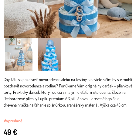
Chystáte sa pozdraviť novorodenca alebo na krstiny a neviete s čím by ste mohli
pozdraviť novorodenca a rodinu? Ponúkame Vám originálny darček - plienkové
torty. Praktický darček, ktorý rodičia s malým dieťaťom isto ocenia. Zloženie:
Jednorazové plienky Lupilu premium č.3, silikónovo - drevené hryzátko,
drevená hračka na ťahanie so šnúrkou, aranžérsky materiál. Výška cca 45 cm.
Vypredané
49 €