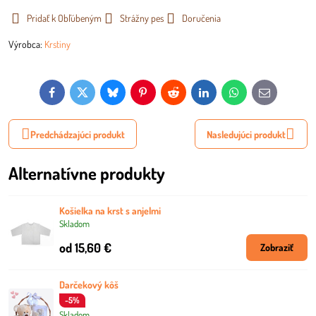
Pridať k Obľúbeným
Strážny pes
Doručenia
Výrobca:
Krstiny
Facebook
Twitter
Bluesky
Pinterest
Reddit
LinkedIn
WhatsApp
E-
mail
Predchádzajúci produkt
Nasledujúci produkt
Alternatívne produkty
Košielka na krst s anjelmi
Skladom
od 15,60 €
Zobraziť
Darčekový kôš
-5%
Skladom