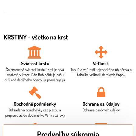
KRSTINY - všetko na krst
Sviatosť krstu
Veľkosti
Čo znamená sviatosť krstu? Krst je prvá
Tabuľka veľkostí kojeneckého oblečenia a
sviatosť, v ktorej Pán Boh očisťuje našu
tabuľka veľkostí detských čiapok
dušu od dedičného hriechu a posväcuje ju.
Obchodné podmienky
Ochrana os​. údajov
Od zadania objednávky cez platbu a
Ochrana osobných údajov
prepravu až do dodanie ku Vám a záruky
Predvoľby súkromia