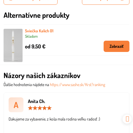
Alternatívne produkty
Sviečka Kalich 01
Skladom
od 9,50 €
Zobraziť
Názory našich zákazníkov
Ďalšie hodnotenia nájdete na
https://www.sashe.sk/Krst?ranking
Anita Ch.
A
Hodnotenie:
5
/
Dakujeme za vybavenie, z koša mala rodina veľku radosť :)
5