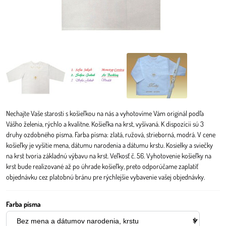
Nechajte Vaše starosti s košieľkou na nás a vyhotovíme Vám originál podľa
Vášho želenia, rýchlo a kvalitne. Košieľka na krst, vyšívaná. K dispozícii sú 3
druhy ozdobného písma. Farba písma: zlatá, ružová, strieborná, modrá. V cene
košieľky je vyšitie mena, dátumu narodenia a dátumu krstu. Kosielky a sviečky
na krst tvoria základnú výbavu na krst. Veľkosť č. 56. Vyhotovenie košieľky na
krst bude realizované až po úhrade košieľky, preto odporúčame zaplatiť
objednávku cez platobnú bránu pre rýchlejšie vybavenie vašej objednávky.
Farba písma