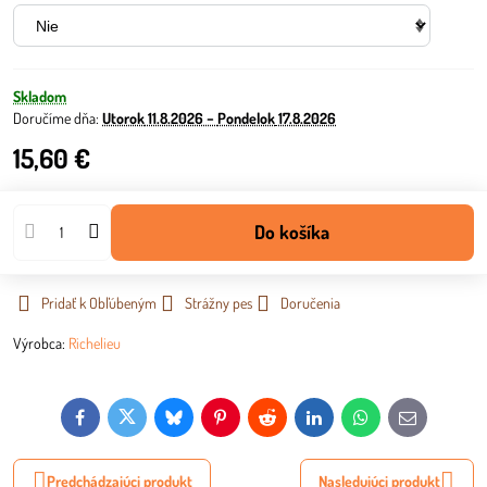
Skladom
Doručíme dňa:
Utorok
11.8.2026 −
Pondelok
17.8.2026
15,60 €
Do košíka
Pridať k Obľúbeným
Strážny pes
Doručenia
Výrobca:
Richelieu
Facebook
Twitter
Bluesky
Pinterest
Reddit
LinkedIn
WhatsApp
E-
mail
Predchádzajúci produkt
Nasledujúci produkt